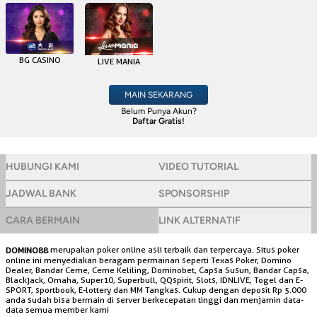
BG CASINO
LIVE MANIA
MAIN SEKARANG
Belum Punya Akun?
Daftar Gratis!
HUBUNGI KAMI
VIDEO TUTORIAL
JADWAL BANK
SPONSORSHIP
CARA BERMAIN
LINK ALTERNATIF
merupakan poker online asli terbaik dan terpercaya. Situs poker
DOMINO88
online ini menyediakan beragam permainan seperti Texas Poker, Domino
Dealer, Bandar Ceme, Ceme Keliling, Dominobet, Capsa Susun, Bandar Capsa,
Blackjack, Omaha, Super10, Superbull, QQspirit, Slots, IDNLIVE, Togel dan E-
SPORT, sportbook, E-lottery dan MM Tangkas. Cukup dengan deposit Rp 5.000
anda sudah bisa bermain di server berkecepatan tinggi dan menjamin data-
data semua member kami