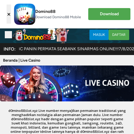
Domino88
×
Download
Download Domino88 Mobile
MASUK
DAFTAR
K MEGA OCBC PANIN PERMATA SEABANK SINARMAS ONLINE!!!
INFO:
7/8/2026
Beranda | Live Casino
d0mino88slot.xyz Live number menyajikan permainan tradisional yang
menghadirkan nostalgia akan permainan jaman dulu. Live number
d0mino88slot.xyz hadir dengan game pilihan populer seperti game
suwit khas indonesia, kemudian gongball, samgong, roulette, 24D,
monopoli, billiard, dan game seru lainnya. mainkan sekarang game
online terpopuler idnlive lainnya hanya di d0mino88slot.xyz dan raih